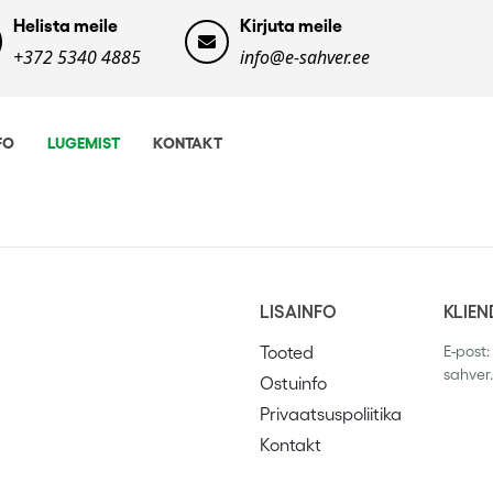
Helista meile
Kirjuta meile
+372 5340 4885
info@e-sahver.ee
FO
LUGEMIST
KONTAKT
LISAINFO
KLIEN
Tooted
E-post:
sahver
Ostuinfo
Privaatsuspoliitika
Kontakt