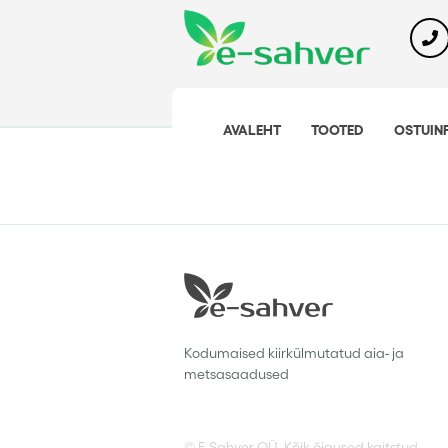
AVALEHT
TOOTED
OSTUIN
Kodumaised kiirkülmutatud aia- ja
metsasaadused
© E-Sahver OÜ. Kõik õigused kaitstud.